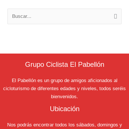
B
u
s
c
a
r
Grupo Ciclista El Pabellón
p
El Pabellón es un grupo de amigos aficionados al
o
cicloturismo de diferentes edades y niveles, todos seréis
r
bienvenidos.
:
Ubicación
Nos podrás encontrar todos los sábados, domingos y